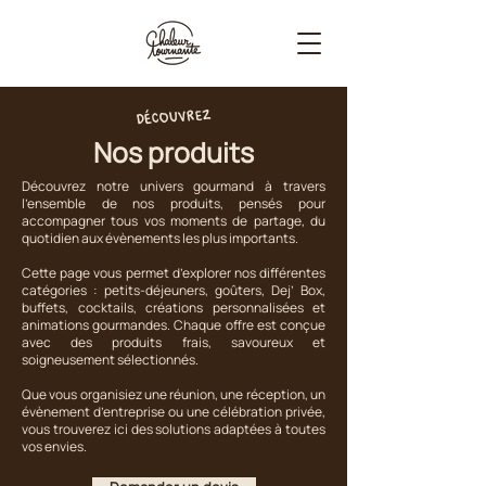
Découvrez
Nos produits
Découvrez notre univers gourmand à travers
l’ensemble de nos produits, pensés pour
accompagner tous vos moments de partage, du
quotidien aux évènements les plus importants.
Cette page vous permet d’explorer nos différentes
catégories : petits-déjeuners, goûters, Dej’ Box,
buffets, cocktails, créations personnalisées et
animations gourmandes. Chaque offre est conçue
avec des produits frais, savoureux et
soigneusement sélectionnés.
Que vous organisiez une réunion, une réception, un
évènement d’entreprise ou une célébration privée,
vous trouverez ici des solutions adaptées à toutes
vos envies.