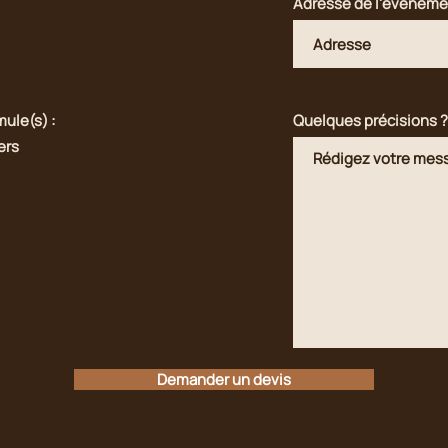
Adresse de l'évèneme
mule(s) :
Quelques précisions 
ers
Demander un devis