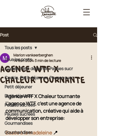
Post
Tous les posts
Marion vankeerberghen
Tous les posts
14 févr. 2024
3 min de lecture
Agence WTF x
Cookie, Petit déjeuner, Pauses sucr
Chaleur tournante
Cookie, Petit déjeuner, Pauses sucr
Petit déjeuner
Petit déjeuner
Agence WTF X Chaleur tournante 
L'agence WTF, c'est une agence de 
Pauses sucrées
communication, créative qui aide à 
Pauses sucrées
développer son entreprise:
Gourmandises
Gourmandises
Basée à la madeleine
 📍