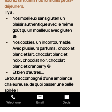
adorez tant dans nos formules petits-
déjeuners.
Il y a : 
Nos moelleux sans gluten un 
plaisir authentique avec le même 
goût qu'un moelleux avec gluten 
🧁
Nos cookies, un incontournable. 
Avec plusieurs parfums : chocolat 
blanc et lait, chocolat blanc et 
noix , chocolat noir, chocolat 
blanc et cranberry 🍪
Et bien d'autres...
Le tout accompagné d'une ambiance 
chaleureuse, de quoi passer une belle 
soirée ! 
En bref, avec l'Agence WTF, c'est une 
Téléphone
Email
Devis
histoire qui dure depuis longtemps... 