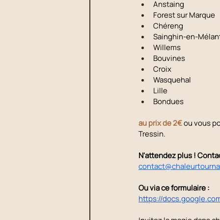
Anstaing
Forest sur Marque
Chéreng
Sainghin-en-Mélan
Willems
Bouvines
Croix
Wasquehal
Lille
Bondues
au prix de 2€ 
ou vous po
Tressin.
N'attendez plus ! Contac
contact@chaleurtourna
Ou via ce formulaire : 
https://docs.google.c