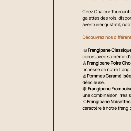
Chez Chaleur Tournante,
galettes des rois, dispo
aventurier gustatif, notr
Découvrez nos différent
 🥧
Frangipane Classiqu
cœurs avec sa crème d
🍐
Frangipane Poire Cho
richesse de notre frang
🍏
Pommes Caramélisé
délicieuse.
🍇 
Frangipane Frambois
une combinaison irrésis
🌰
Frangipane Noisettes
caractère à notre frangi