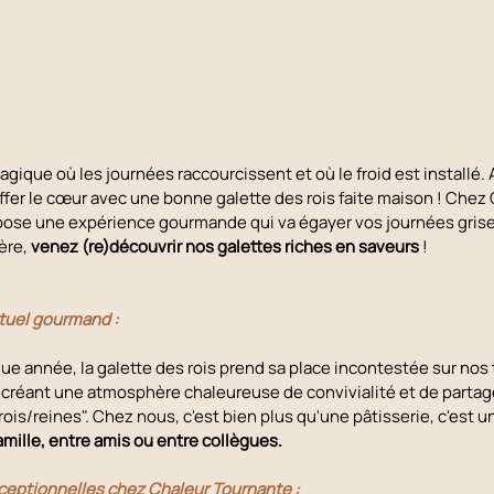
agique où les journées raccourcissent et où le froid est installé. A
fer le cœur avec une bonne galette des rois faite maison ! Chez 
ose une expérience gourmande qui va égayer vos journées grises.
ère, 
venez (re)découvrir nos galettes riches en saveurs 
!
rituel gourmand :
que année, la galette des rois prend sa place incontestée sur nos 
créant une atmosphère chaleureuse de convivialité et de partage 
rois/reines". Chez nous, c'est bien plus qu'une pâtisserie, c'est un
amille, entre amis ou entre collègues.
ceptionnelles chez Chaleur Tournante :