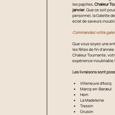
les papilles, 
Chaleur Tou
janvier
. Que ce soit pou
personnel, la Galette d
éclat de saveurs inoubli
Commandez votre galet
Que vous soyez une entre
les fêtes de fin d’année
Chaleur Tournante, votr
expérience inoubliable 
Les livraisons sont possi
Villeneuve d’Ascq
Marcq-en-Barœul 
Hem
La Madeleine
Tressin
Gruson