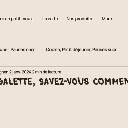
ur un petit creux.
La carte
Nos produits.
More
euner, Pauses sucr
Cookie, Petit déjeuner, Pauses sucr
rghen
2 janv. 2024
2 min de lecture
rées
Pauses sucrées
Gourmandises
Gourmandis
 galette, savez-vous commen
Traiteur sucré