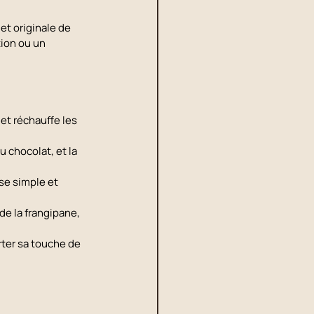
t originale de 
ion ou un 
et réchauffe les 
u chocolat, et la 
e simple et 
de la frangipane, 
rter sa touche de 