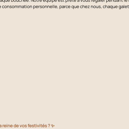
haque bouchée. Notre équipe est prête à vous régaler pendant le 
re consommation personnelle, parce que chez nous, chaque galet
la reine de vos festivités ? ✨