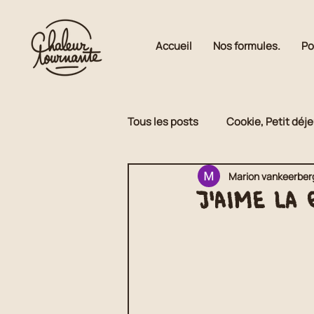
Accueil
Nos formules.
Po
Tous les posts
Cookie, Petit déj
Marion vankeerbe
Petit déjeuner
Pauses suc
J'aime la
Cookie
Traiteur sucré