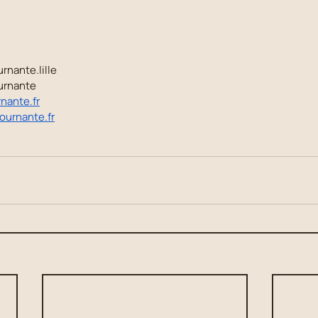
rnante.lille 
urnante
nante.fr
ournante.fr