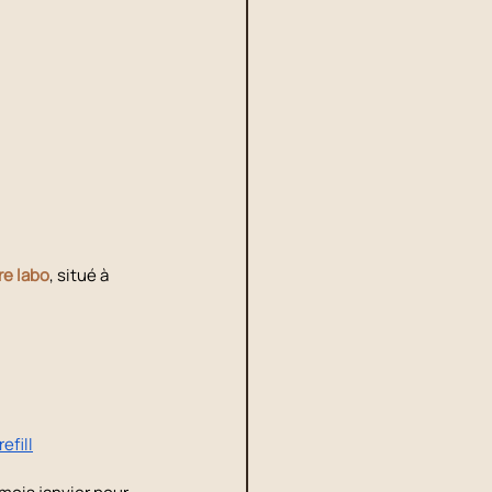
re labo
, situé à 
fill