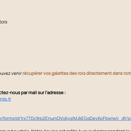
tois
uvez venir 
récupérer vos galettes des rois directement dans not
tez-nous par mail sur l’adresse :
nte.fr
om/forms/d/1rx77Dc9rp2EnumDVidjysIMJkEGqDev6oFbwlwlr_dY/pre